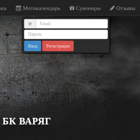
ки
Мотокалендарь
Сувениры
Отзывы
@
Регистрация
БК ВАРЯГ