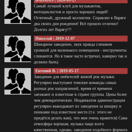
BADMAN | 2020-09-27
Самый лучший клуб для музыкантов,
мотоциклистов и просто хороших людей!
Отличный, дружный коллектив. Справлял в Варяге
два своих дня рождения! Всё прошло отлично!
Долгих лет Варягу!!!
Николай | 2019-12-07
Шикарное заведение, звук правда слишком
громкий для маленького помещения - инструменты
сливаются. Но я такое часто встречал, наверно так и
должно быть)
Евгений В. | 2019-05-17
Заведение для любителей живой рок музыки.
Регулярно выступают томские команды самых
разных рок направлений, время от времени
заезжают и известные в стране группы. Цены более
чем демократические. Неадекватов администрация
регулярно выкидывает из заведения за шкирку и
пинками под известное место (т.е. этого не
придётся делать вам), что мне очень нравится) Сама
атмосфера хорошая, музыка чаще всего
качественная, однако, заведения подобного формата