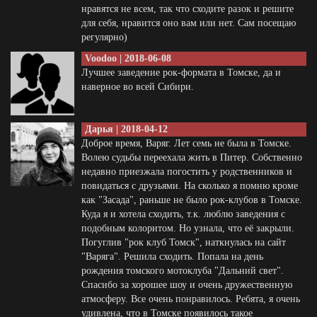
нравятся не всем, так что сходите разок и решите
для себя, нравится оно вам или нет. Сам посещаю
регулярно)
Voodoo | 2018-06-08
Лучшее заведение рок-формата в Томске, да и
наверное во всей Сибири.
Дарья | 2018-04-12
Доброе время, Варяг. Лет семь не была в Томске.
Волею судьбы переехала жить в Питер. Собственно
недавно приезжала погостить у родственников и
повидаться с друзьями. На сколько я помню кроме
как "Засада", раньше не было рок-клубов в Томске.
Куда я и хотела сходить, т.к. люблю заведения с
подобным колоритом. Но узнала, что её закрыли.
Погуглив "рок клуб Томск", наткнулась на сайт
"Варяга". Решила сходить. Попала на день
рождения томского мотоклуба "Дальний свет".
Спасибо за хорошее шоу и очень дружественную
атмосферу. Все очень понравилось. Ребята, я очень
удивлена, что в Томске появилось такое